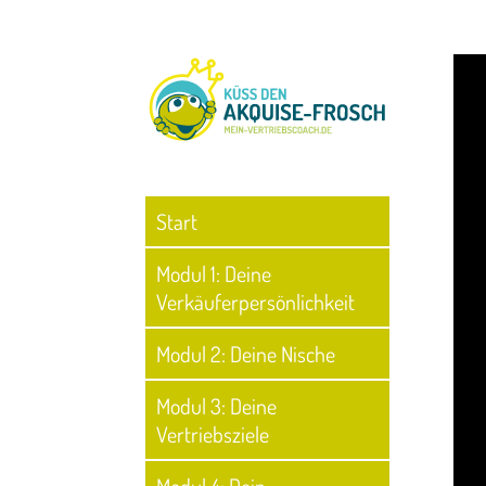
Start
Modul 1: Deine
Verkäuferpersönlichkeit
Modul 2: Deine Nische
Modul 3: Deine
Vertriebsziele