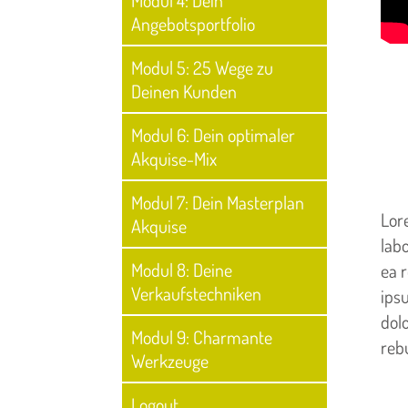
Modul 4: Dein
Angebotsportfolio
Modul 5: 25 Wege zu
Deinen Kunden
Modul 6: Dein optimaler
Akquise-Mix
Modul 7: Dein Masterplan
Lor
Akquise
lab
Modul 8: Deine
ea 
Verkaufstechniken
ips
dol
Modul 9: Charmante
reb
Werkzeuge
Logout