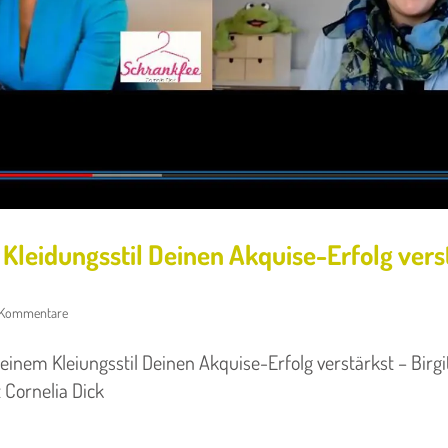
 Kleidungsstil Deinen Akquise-Erfolg vers
 Kommentare
inem Kleiungsstil Deinen Akquise-Erfolg verstärkst – Birgit
 Cornelia Dick