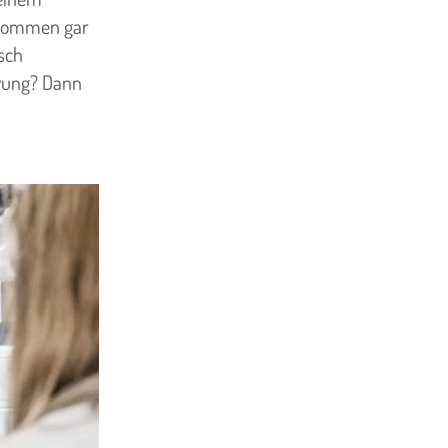
 kommen gar
usch
hwung? Dann